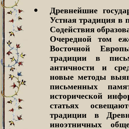
Древнейшие госуда
Устная традиция в 
Содействия образова
Очередной том еже
Восточной Европ
традиции в пись
античности и сре
новые методы выяв
письменных памя
исторической инфо
статьях освещаю
традиции в Древ
иноэтничных общ