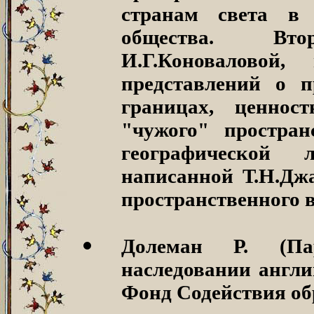
странам света в
общества. Вто
И.Г.Коноваловой
представлений о п
границах, ценнос
"чужого" простран
географической 
написанной Т.Н.Джа
пространственного 
Долеман Р. (Па
наследовании англи
Фонд Содействия обр