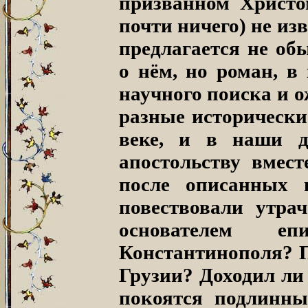
призванном Христо
почти ничего) не из
предлагается не об
о нём, но роман, в
научного поиска и 
разные исторически
веке, и в наши 
апостольству вмес
после описанных
повествовали утра
основателем еп
Константинополя? П
Грузии? Доходил ли
покоятся подлинн