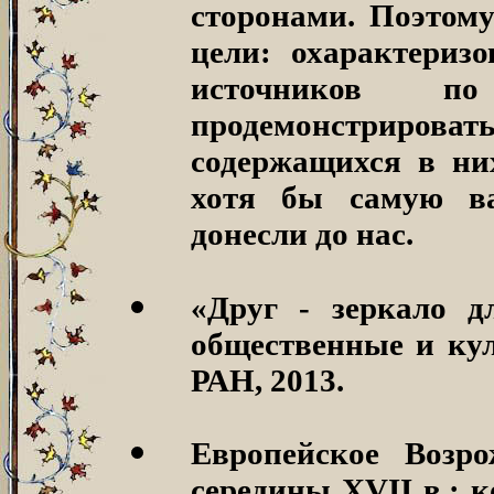
сторонами. Поэтому
цели: охарактериз
источников п
продемонстриро
содержащихся в них
хотя бы самую в
донесли до нас.
«Друг - зеркало дл
общественные и кул
РАН, 2013.
Европейское Возр
середины XVII в.: 