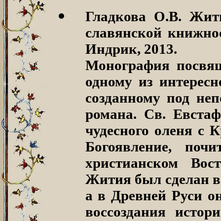
Гладкова О.В. Жит
славянской книжнос
Индрик, 2013.
Монография посв
одному из интересн
созданному под не
романа. Св. Евста
чудесного оленя с 
Богоявление, поч
христианском Вос
Жития был сделан в
а в Древней Руси он
воссоздания истор