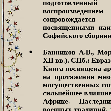
подготовленны
воспроизведением
сопровождается 
посвященными наи
Софийского сборник
Банников А.В., Мор
XII вв.).
СПб.: Евраз
Книга посвящена ар
на протяжении мно
могущественных гос
сильнейшее влияние
Африке. Наследн
военных традиций, 