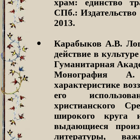
храм: единство тр
СПб.: Издательство
2013.
Карабыков А.В. Лог
действие в культур
Гуманитарная Акаде
Монография А.
характеристике воз
его использова
христианского Ср
широкого круга 
выдающиеся произ
литературы, важн