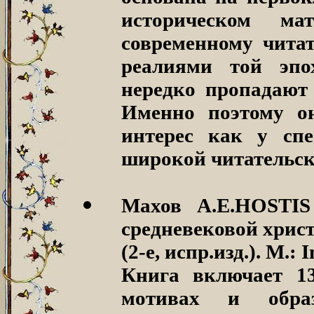
историческом ма
современному чита
реалиями той эпо
нередко пропадают 
Именно поэтому он
интерес как у спе
широкой читательск
Махов А.Е.HOSTI
средневековой хрис
(2-е, испр.изд.).
М.: I
Книга включает 13
мотивах и образ