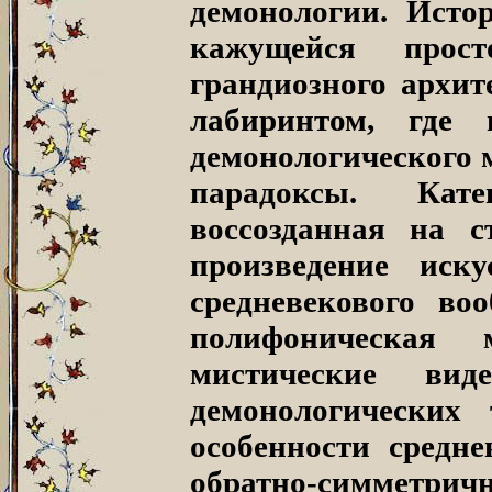
демонологии. Исто
кажущейся прост
грандиозного архи
лабиринтом, где 
демонологического 
парадоксы. Катег
воссозданная на 
произведение ис
средневекового во
полифоническая
мистические вид
демонологических 
особенности средн
обратно-симметр