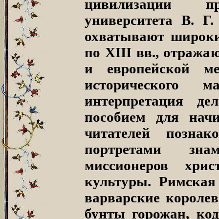
цивилизации про
университета В. Г.
охватывают широки
по XIII вв., отраж
и европейской ме
исторического 
интерпретация де
пособием для нач
читателей позна
портретами зна
миссионеров христ
культуры. Римская
варварские королев
бунты горожан, ко