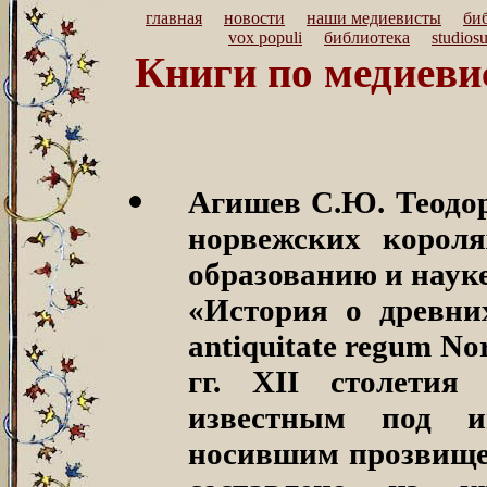
главная
новости
наши медиевисты
би
vox populi
библиотека
studios
Книги по медиевис
Агишев С.Ю. Теодор
норвежских корол
образованию и науке
«История о древних
antiquitate regum N
гг. XII столетия
известным под и
носившим прозвище 