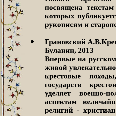
посвящена текстам
которых публикуетс
рукописям и староп
Грановский А.В.Крес
Буланин, 2013
Впервые на русском
живой увлекательно
крестовые поход
государств крест
уделяет военно-п
аспектам величай
религий - христиа