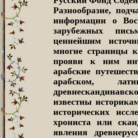
Разнообразие, под
информации о Вос
зарубежных пис
ценнейшим источ
многие страницы к
прояви к ним инт
арабские путешест
арабском, лат
древнескандинав
известны историкам
исторических иссл
хрониста или скан
явления древнеру