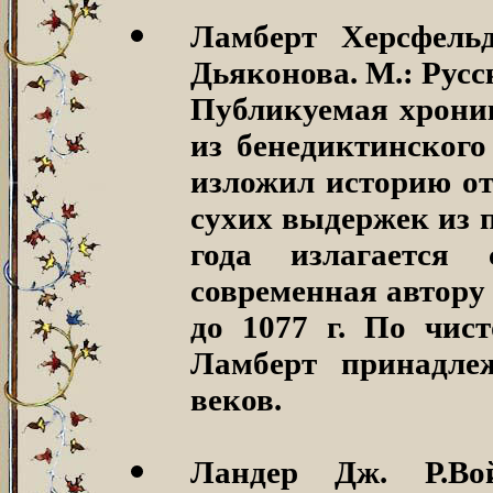
Ламберт Херсфельд
Дьяконова.
М.: Русс
Публикуемая хроник
из бенедиктинского
изложил историю от
сухих выдержек из п
года излагается
современная автору
до 1077 г. По чис
Ламберт принадле
веков.
Ландер Дж. Р.В