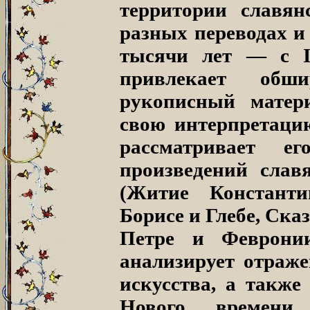
территории славя
разных переводах и
тысячи лет — с I
привлекает обш
рукописный матери
свою интерпретаци
рассматривает 
произведений слав
(Житие Констант
Борисе и Глебе, Ска
Петре и Февронии
анализирует отраже
искусства, а также
Нового времени