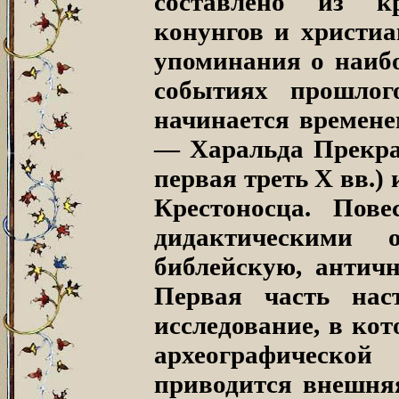
составлено из к
конунгов и христиа
упоминания о наибо
событиях прошлог
начинается времене
— Харальда Прекра
первая треть X вв.)
Крестоносца. Пове
дидактическими 
библейскую, антич
Первая часть нас
исследование, в ко
археографическо
приводится внешняя