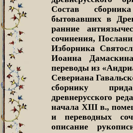
Состав сборник
бытовавших в Древ
ранние антиязычес
сочинения, Послани
Изборника Святосл
Иоанна Дамаскина
переводы из «Андри
Севериана Гавальск
сборнику прид
древнерусского ред
начала XIII в., пом
и переводных со
описание рукопи