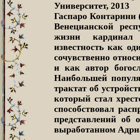
Университет, 2013
Гаспаро Контарини (
Венецианской респ
жизни кардинал 
известность как од
сочувственно относ
и как автор богос
Наибольшей популяр
трактат об устройст
который стал хрес
способствовал расп
представлений об о
выработанном Адриа