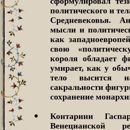
сформулировал тези
политического и тел
Средневековья. Ан
мысли и политическ
как западноевропе
свою «политическ
короля обладает ф
умирает, как у обы
тело высится н
сакральности фигур
сохранение монархии
Контарини Гаспа
Венецианской р