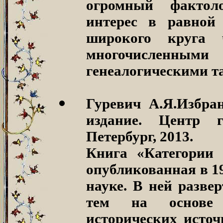
огромный фактоло
интерес в равной
широкого круга ч
многочисленным
генеалогическими т
Гуревич А.Я.Избра
издание.
Центр гу
Петербург, 2013.
Книга «Категории 
опубликованная в 19
науке. В ней разве
тем на основе 
исторических источ