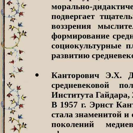
морально-дидактиче
подвергает тщател
воззрения мыслит
формирование средн
социокультурные п
развитию средневек
Канторович Э.Х. Д
средневековой по
Института Гайдара, 
В 1957 г. Эрнст Ка
стала знаменитой и
поколений меди