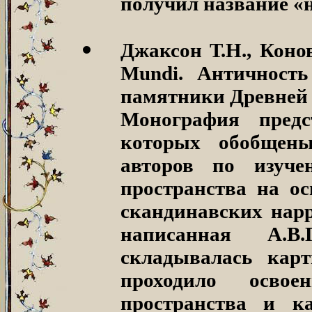
получил название «
Джаксон Т.Н., Конов
Mundi. Античность
памятники Древней Р
Монография предс
которых обобщены
авторов по изуче
пространства на ос
скандинавских нарр
написанная А.В.
складывалась карт
проходило осво
пространства и к