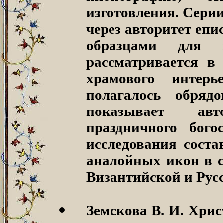
изготовления. Сери
через авторитет епи
образцами для 
рассматривается в
храмового интер
полагалось обрядо
показывает авт
праздничного бог
исследования соста
аналойных икон в с
Византийской и Рус
Земскова В. И. Хри