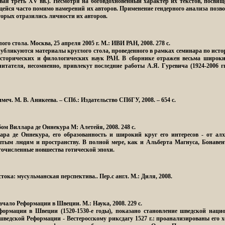
вая треть XV вв.). Несмотря на боговдохновенный характер их текстов, посв
ейся часто помимо намерений их авторов. Применение гендерного анализа позв
торых отразились личности их авторов.
го стола. Москва, 25 апреля 2005 г. М.: ИВИ РАН, 2008. 278 с.
убликуются материалы круглого стола, проведенного в рамках семинара по ист
исторических и филологических наук РАН. В сборнике отражен весьма широк
читателя, несомненно, привлекут последние работы А.Я. Гуревича (1924-2006
римеч. М. В. Аникеева. – СПб.: Издательство СПбГУ, 2008. – 654 с.
бом Виллара де Оннекура
М: Алетейя, 2008. 248 с.
ра де Оннекура, его образованность и широкий круг его интересов - от ал
тым людям и пространству. В полной мере, как и Альберта Магнуса, Бонаве
очисленные новшества готической эпохи.
стока: мусульманская перспектива.
. Пер.с англ. М.: Диля, 2008.
 начало Реформации в Швеции.
М.: Наука, 2008. 229 с.
ормации в Швеции (1520-1530-е годы), показано становление шведской наци
ведской Реформации - Вестеросскому риксдагу 1527 г.: проанализированы его х