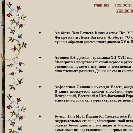
главная
новости
vox popu
Альберти Леон Батиста. Книги о семье.
Пер. М.А
Четыре книги Леона Баттисты Альберти "О се
лучших образцов ренессансного диалога XV в. 
Антонов В.А. Датская геральдика XII-XVII вв.
.
Монография представляет собой первое в русск
отношении предмета изучения и постановки п
общественного развития Дании и в связи с ист
Анфологион. Славяне и их соседи. Власть, обще
В книге исследуется, какими способами, чер
Центральной, Восточной и Юго-Восточной Евро
аспектам истории культуры в странах региона
Бульст-Тиле М.Л., Йордан К., Флекенштейн Й.
содержательных страниц общеевропейской исто
области более девяти столетий,но и благод
охватывает период становления и первых веко