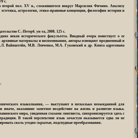
9 с.
ов второй пол. XV в., сложившегося вокруг Марсилия Фичино. Анализу
эстетика, астрология, этико-правовые концепции, философия истории и
ательство С.-Петерб. ун-та, 2008. 125 с.
них веков исторического факультета. Вводный очерк повествует о ее
на архивные материалы и воспоминания, авторы освещают предвоенный и
.Л. Вайнштейн, М.В. Левченко, М.А. Гуковский и др. Книга адресована
.
ронического языкознания, — выступают в несколько неожиданной для
и иначе, оказавшие заметное воздействие на жизнь и развитие языка.
авянского мира, увиденная глазами лингвиста, синхронизируется здесь с
радиции. В такой перспективе язык зачастую оказывается едва ли не
ировать сколь угодно скрытые, подспудные преобразования.