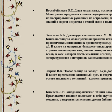
Воскобойников О.С. Душа мира: наука, искусств
Монография предлагает комплексную реконстру
иллюстрированных рукописей по астрологии, м
знаний о мире и искусства в тесной связи с по
Зализняк А.А. Древнерусские энклитики
. М.: Я
Книга посвящена малоизученной проблеме исто
просодическом отношении к предшествующему слов
д.). В книге на материале большого числа дре
строгим закономерностям, знание которых ок
веков, в ходе которой часть энклитик исчезла
литературоведов и историков, занимающихся ис
Зверева В.В. "Новое солнце на Западе": Беда До
В книге представлен жизненный путь и творчес
основе анализа его сочинений - комментариев н
Киселева Л.И. Западноевропейские "Книги часо
Предлагаемое издание включает в себя научн
создания, раскрывается история, дается библи