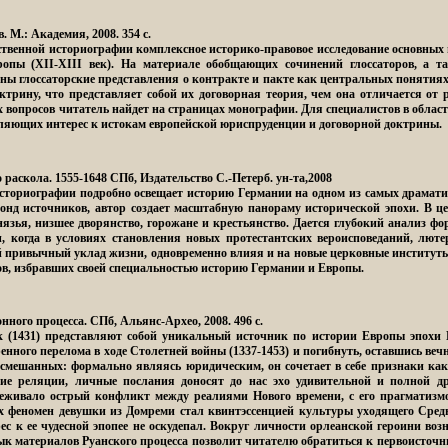
в.
М.: Академия, 2008. 354 с.
ственной историографии комплексное историко-правовое исследование основных 
ропы (XII-XIII век). На материале обобщающих сочинений глоссаторов, а 
ны глоссаторские представления о контракте и пакте как центральных понятиях
ктрину, что представляет собой их договорная теория, чем она отличается от 
х вопросов читатель найдет на страницах монографии. Для специалистов в облас
вляющих интерес к истокам европейской юриспруденции и договорной доктрины.
 раскола. 1555-1648
СПб, Издательство С.-Петерб. ун-та,2008
сториографии подробно освещает историю Германии на одном из самых драматич
нд источников, автор создает масштабную панораму исторической эпохи. В ц
язья, низшее дворянство, горожане и крестьянство. Дается глубокий анализ ф
, когда в условиях становления новых протестантских вероисповеданий, лют
ой привычный уклад жизни, одновременно влияя и на новые церковные институты
ов, избравших своей специальностью историю Германии и Европы.
нного процесса
. СПб, Альянс-Архео, 2008. 496 с.
(1431) представляют собой уникальный источник по истории Европы эпохи П
оренного перелома в ходе Столетней войны (1337-1453) и погибнуть, оставшись в
 смешанных: формально являясь юридическим, он сочетает в себе признаки как
кие реляции, личные послания доносят до нас эхо удивительной и полной д
реживало острый конфликт между реалиями Нового времени, с его прагматиз
х феномен девушки из Домреми стал квинтэссенцией культуры уходящего Сред
ес к ее чудесной эпопее не оскудепал. Вокруг личности орлеанской героини во
ык материалов Руанского процесса позволит читателю обратиться к первоисточн