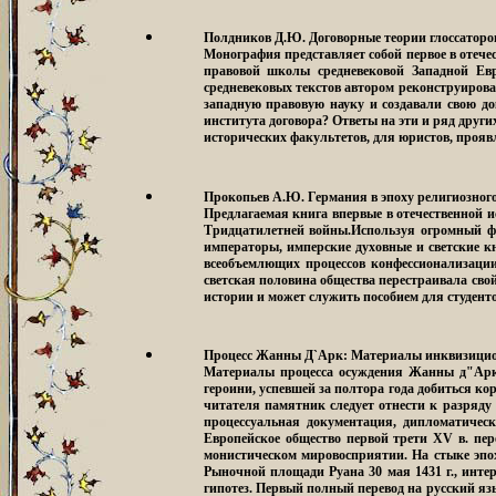
Полдников Д.Ю. Договорные теории глоссаторо
Монография представляет собой первое в отече
правовой школы средневековой Западной Ев
средневековых текстов автором реконструирова
западную правовую науку и создавали свою до
института договора? Ответы на эти и ряд други
исторических факультетов, для юристов, проя
Прокопьев А.Ю. Германия в эпоху религиозного
Предлагаемая книга впервые в отечественной и
Тридцатилетней войны.Используя огромный фо
императоры, имперские духовные и светские кн
всеобъемлющих процессов конфессионализации
светская половина общества перестраивала св
истории и может служить пособием для студент
Процесс Жанны Д`Арк: Материалы инквизицио
Материалы процесса осуждения Жанны д"Арк 
героини, успевшей за полтора года добиться к
читателя памятник следует отнести к разряду
процессуальная документация, дипломатичес
Европейское общество первой трети XV в. пе
монистическом мировосприятии. На стыке эпо
Рыночной площади Руана 30 мая 1431 г., интер
гипотез. Первый полный перевод на русский яз