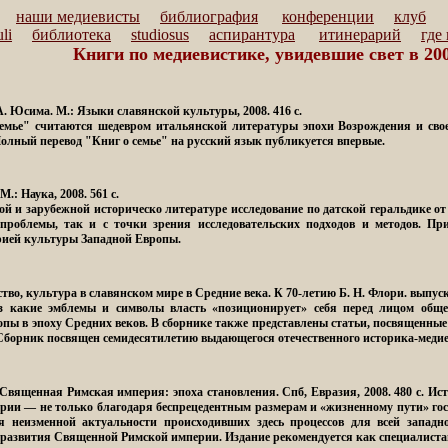
наши медиевисты
библиография
конференции
клуб
li
библиотека
studiosus
аспирантура
итинерарий
где
Книги по медиевистике, увидевшие свет в 200
. Юсима. М.: Языки славянской культуры, 2008. 416 с.
мье" считаются шедевром итальянской литературы эпохи Возрождения и свое
Полный перевод "Книг о семье" на русский язык публикуется впервые.
 М.: Наука, 2008. 561 с.
ой и зарубежной историческо литературе исследование по датской геральдике от 
роблемы, так и с точки зрения исследовательских подходов и методов. При
орией культуры Западной Европы.
ство, культура в славянском мире в Средние века
. К 70-летию Б. Н. Флори. выпуск 
ез какие эмблемы и символы власть «позиционирует» себя перед лицом обще
пы в эпоху Средних веков. В сборнике также представлены статьи, посвященные
.Сборник посвящен семидесятилетию выдающегося отечественного историка-меди
 Священная Римская империя: эпоха становления
. Спб, Евразия, 2008. 480 с. 
рии — не только благодаря беспрецедентным размерам и «жизненному пути» го
аря неизменной актуальности происходивших здесь процессов для всей запа
в развития Священной Римской империи. Издание рекомендуется как специалист