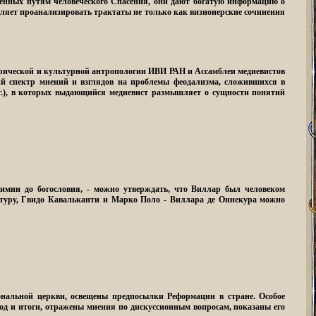
ященных путям человеческого Спасения, они дают богатую информацию о
оляет проанализировать трактаты не только как визионерские сочинения
орической и культурной антропологии ИВИ РАН и Ассамблеи медиевистов
ий спектр мнений и взглядов на проблемы феодализма, сложившихся в
 гг.), в которых выдающийся медиевист размышляет о сущности понятий
химии до богословия, - можно утверждать, что Виллар был человеком
нтуру, Гвидо Кавальканти и Марко Поло - Виллара де Оннекура можно
ональной церкви, освещены предпосылки Реформации в стране. Особое
од и итоги, отражены мнения по дискуссионным вопросам, показаны его