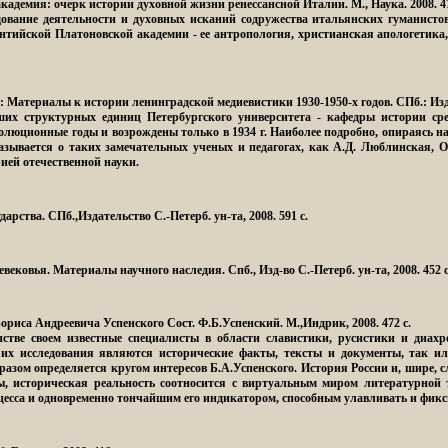
кадемия: очерк истории духовной жизни ренессансной Италии.
М., Наука. 2008. 47
едование деятельности и духовных исканий содружества итальянских гуманист
тийской Платоновской академии - ее антропология, христианская апологетика, 
vi: Материалы к истории ленинградской медиевистики 1930-1950-х годов
. СПб.: Изд
х структурных единиц Петербургского университета - кафедры истории сред
олюционные годы и возрождены только в 1934 г. Наиболее подробно, опираясь 
казывается о таких замечательных ученых и педагогах, как А.Д. Люблинская, О
ией отечественной науки.
ударства
. СПб.,Издательство С.-Петерб. ун-та, 2008. 591 с.
евековья. Материалы научного наследия
. Спб., Изд-во С.-Петерб. ун-та, 2008. 452 с
 Бориса Андреевича Успенского Сост. Ф.Б.Успенский
. М.,Индрик, 2008. 472 с.
стве своем известные специалисты в области славистики, русистики и диах
 их исследования являются исторические факты, тексты и документы, так ил
азом определяется кругом интересов Б.А.Успенского. История России и, шире, сл
, историческая реальность соотносится с виртуальным миром литературной т
есса и одновременно тончайшим его индикатором, способным улавливать и фикс