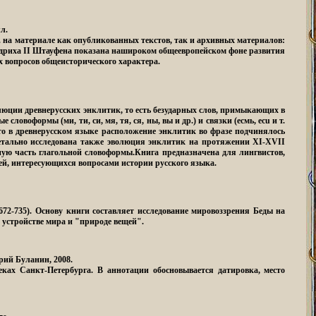
л.
на материале как опубликованных текстов, так и архивных материалов:
идриха II Штауфена показана нашироком общеевропейском фоне развития
х вопросов общеисторического характера.
юции древнерусских энклитик, то есть безударных слов, примыкающих в
овоформы (ми, ти, си, мя, тя, ся, ны, вы и др.) и связки (есмь, ecu и т.
что в древнерусском языке расположение энклитик во фразе подчинялось
Детально исследована также эволюция энклитик на протяжении XI-XVII
вную часть глагольной словоформы.Книга предназначена для лингвистов,
лей, интересующихся вопросами истории русского языка.
672-735). Основу книги составляет исследование мировоззрения Беды на
б устройстве мира и "природе вещей".
ий Буланин, 2008.
ках Санкт-Петербурга. В аннотации обосновывается датировка, место