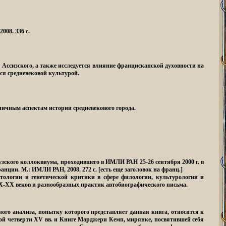
008. 336 с.
Ассизского, а также исследуется влияние францисканской духовности на
ся средневековой культурой.
личным аспектам истории средневекового города.
узского коллоквиума, проходившего в ИМЛИ РАН 25-26 сентября 2000 г. в
ранции.
М.: ИМЛИ РАН, 2008. 272 с. [есть еще заголовок на франц.]
тологии и генетической критики в сфере филологии, культурологии и
X-XX веков и разнообразных практик автобиографического письма.
ного анализа, попытку которого представляет данная книга, относится к
ой четверти XV вв. и Книге Марджери Кемп, мирянке, посвятившей себя