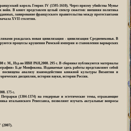
анцузский король Генрих IV (1595-1610). Через призму убийства Мунье
х войн. В книге представлен целый спектр сюжетов: внешняя политика
одданных, лавирование французского правительства между протестантами
 начала XVII столетия.
млянами рождалась новая цивилизация - цивилизация Средневековья. В
зируются процессы крушения Римской империи и становления варварских
008 г. М., Изд-во ИВИ РАН,2008. 295 с. В сборнике публикуются материалы
графии» Б.де Монфокона. Издаваемые здесь работы представляют собой
ов посвящена анализу взаимодействия книжной культуры Византии и
орических дисциплин, истории науки, истории России.
08. 175 с.
Петрарки (1304-1374) на гендерные и эстетические темы, отражающие
ика итальянского Ренессанса, позволяют изучать актуальные вопросы
(2007).