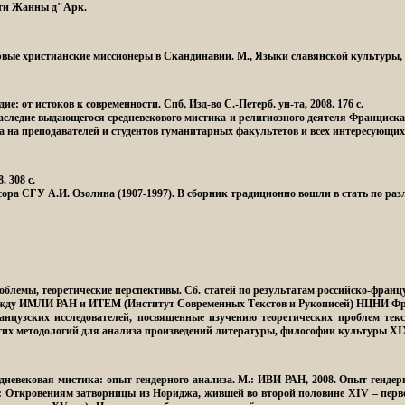
рти Жанны д"Арк.
рвые христианские миссионеры в Скандинавии
. М., Языки славянской культуры, 2
ие: от истоков к современности
. Спб, Изд-во С.-Петерб. ун-та, 2008. 176 с.
следие выдающегося средневекового мистика и религиозного деятеля Франциска 
 на преподавателей и студентов гуманитарных факультетов и всех интересующих
. 308 с.
ра СГУ А.И. Озолина (1907-1997). В сборник традиционно вошли в стать по раз
облемы, теоретические перспективы. Сб. статей по результатам российско-франц
между ИМЛИ РАН и ИТЕМ (Институт Современных Текстов и Рукописей) НЦНИ Ф
нцузских исследователей, посвященные изучению теоретических проблем текс
тих методологий для анализа произведений литературы, философии культуры XI
дневековая мистика: опыт гендерного анализа
. М.: ИВИ РАН, 2008. Опыт гендер
: Откровениям затворницы из Нориджа, жившей во второй половине XIV – перв