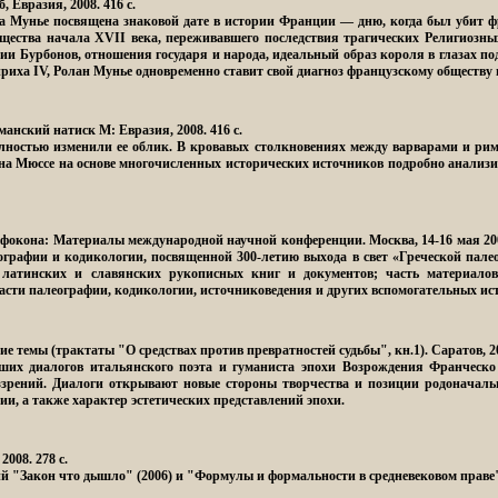
б, Евразия, 2008. 416 с.
а Мунье посвящена знаковой дате в истории Франции — дню, когда был убит фр
щества начала XVII века, переживавшего последствия трагических Религиозны
ии Бурбонов, отношения государя и народа, идеальный образ короля в глазах п
нриха IV, Ролан Мунье одновременно ставит свой диагноз французскому обществу
рманский натиск
М: Евразия, 2008. 416 с.
лностью изменили ее облик. В кровавых столкновениях между варварами и ри
ена Мюссе на основе многочисленных исторических источников подробно анали
онфокона: Материалы международной научной конференции
. Москва, 14-16 мая 2
рафии и кодикологии, посвященной 300-летию выхода в свет «Греческой палео
х, латинских и славянских рукописных книг и документов; часть материал
асти палеографии, кодикологии, источниковедения и других вспомогательных ист
ие темы (трактаты "О средствах против превратностей судьбы", кн.1).
Саратов, 20
их диалогов итальянского поэта и гуманиста эпохи Возрождения Франческо 
зрений. Диалоги открывают новые стороны творчества и позиции родоначальн
и, а также характер эстетических представлений эпохи.
008. 278 с.
 "Закон что дышло" (2006) и "Формулы и формальности в средневековом праве" 