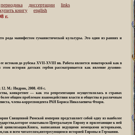
периодика
диссертации
links
 купить книгу
english
8 г.
го рода манифестом гуманистической культуры. Это один из ранних и
ее истоков до рубежа XVII-XVIII вв. Работа является новаторской как в
 этом история датских гербов рассматривается как явление духовно-
12. М.: Индрик, 2008. 416 с.
ства, конкретнее — как эта репрезентация осуществлялась в странах
 более общим проблемам взаимодействия власти и общества и различным
евиста, члена-корреспондента РАН Бориса Николаевича Флори.
История Священной Римской империи представляет собой одну из наиболее
сударства,которое охватывало Центральную Европу и прилегающие к ней
дной цивилизации.Книга, написанная ведущими немецкими историками,
ам,так и всем читателям,интересующимся историей Европы и Германии.