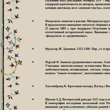
служению Богу (последняя четверть XIV – пер
гендерной идентичности их авторов, проявляющ
женщин-мистиков, но и «женские тексты», в ко
Феодализм: понятие и реалии
. Материалы кругло
В предлагаемом вниманию читателя сборнике п
25 апреля 2005 г. при поддержке Отделения 
отечественной исторической науке. Внимание 
«феодализм» и «средневековье».
Фруассар Ж. Хроники. 1325-1340
/ Пер., ст. и п
Фуртай Ф. Записки средневекового масона. Аль
Учитывая многочисленные путешествия Вилла
любознательным, независимым, смелым, откры
назвать "новым человеком", воплотившим мног
Хилленбранд К. Крестовые походы. Взгляд с Во
Щеглов А.Д. Вестеросский риксдаг 1527 года и
В монографии исследован начальный этап Реф
внимание уделено ключевому событию ранней ш