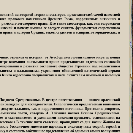
понятий договорной теории глоссаторов, представителей самой известной
также правовых памятников Древнего Рима, нарративных античных и
 римского договорного права. Кто такие глоссаторы, как они возрождали
римской и почему именно ее следует считать фундаментом современного
ти права и истории Средних веков, студентов и аспирантов юридических и
ных отрезков ее истории: от Аугсбургского религиозного мира до конца
ентре внимания оказываются яркие представители отдельных сословий:
ормирования и развития сословного общества Германии под воздействием
еранства и кальвинизма, укрепления обновленной католической церкви
.Книга адресована специалистам и всем любителям немецкой и всеобщей
озднего Средневековья. В центре повествования — эпопея орлеанской
ечной загадкой для исследователей.Типологически предлагаемый вниманию
 документального, так и нарративного источника. Протоколы допросов,
раматизма эпохи, которую Й. Хейзинга назвал Осенью Средневековья.
мом и скептицизмом, и уходящими идеалами прошлого, основанными на
невековья.В течение пяти столетий, прошедших со дня казни Жапны на
зникло бесконечное множество научных и околонаучных теорий, версий и
ику и составить собственное представление об одном из самых волнующих