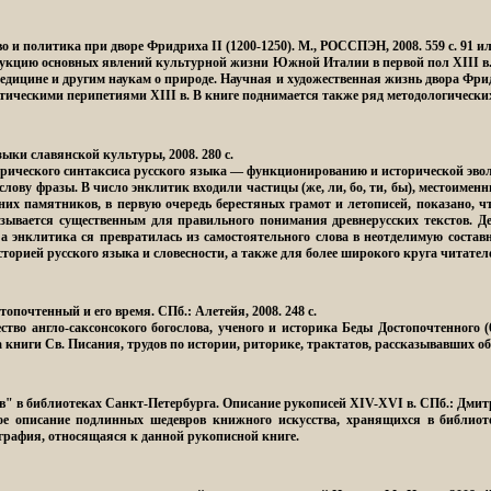
о и политика при дворе Фридриха II (1200-1250).
М., РОССПЭН, 2008. 559 с. 91 ил
кцию основных явлений культурной жизни Южной Италии в первой пол XIII в. 
едицине и другим наукам о природе. Научная и художественная жизнь двора Фр
литическими перипетиями XIII в. В книге поднимается также ряд методологически
зыки славянской культуры, 2008. 280 с.
рического синтаксиса русского языка — функционированию и исторической эвол
у фразы. В число энклитик входили частицы (же, ли, бо, ти, бы), местоименные сл
вних памятников, в первую очередь берестяных грамот и летописей, показано, 
азывается существенным для правильного понимания древнерусских текстов. 
, а энклитика ся превратилась из самостоятельного слова в неотделимую соста
торией русского языка и словесности, а также для более широкого круга читате
стопочтенный и его время.
СПб.: Алетейя, 2008. 248 с.
тво англо-саксонсокого богослова, ученого и историка Беды Достопочтенного (
а книги Св. Писания, трудов по истории, риторике, трактатов, рассказывавших о
в" в библиотеках Санкт-Петербурга. Описание рукописей XIV-XVI в.
СПб.: Дмитр
ое описание подлинных шедевров книжного искусства, хранящихся в библиоте
ография, относящаяся к данной рукописной книге.