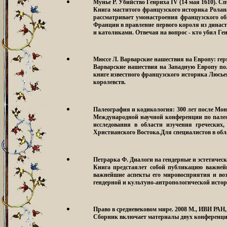
Мунье Р. Убийство Генриха IV (14 мая 1610)
. Сп
Книга маститого французского историка Ролан
рассматривает умонастроения французского об
Франции в правление первого короля из династ
и католиками. Отвечая на вопрос - кто убил Ге
Мюссе Л. Варварские нашествия на Европу: ге
Варварские нашествия на Западную Европу по
книге известного французского историка Люсь
королевств.
Палеография и кодикология: 300 лет после М
Международной научной конференции по палеог
исследования в области изучения гречески
Христианского Востока.Для специалистов в обл
Петрарка Ф. Диалоги на гендерные и эстетическ
Книга предстаялет собой публикацию важнейш
важнейшие аспекты его мировосприятия и воз
гендерной и культуно-антропологической истори
Право в средневековом мире. 2008
М., ИВИ РАН, 2
Сборник включает материалы двух конференций