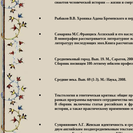
сюжетов человеческой истории — жизни и сме
Рыбаков В.В. Хроника Адама Бременского и пе
Самарина М.С.Франциск Ассизский и его наслед
В монографии рассматривается литературное на
литературу последующих эпох.Книга рассчитана
Средневековый город
. Вып. 19. М., Саратов, 2008
Сборник посвящен 100-летнему юбилею профессо
Средние века
. Вып. 69 (1-3). М.: Наука, 2008.
Текстология и генетическая критика: общие пр
рамках программы научного сотрудничества 
В сборник включены статьи российских и фра
истории, а также практическому применению э
Суприянович А.Г. Женская идентичность и сре
двум английским позднесредневековым текстам