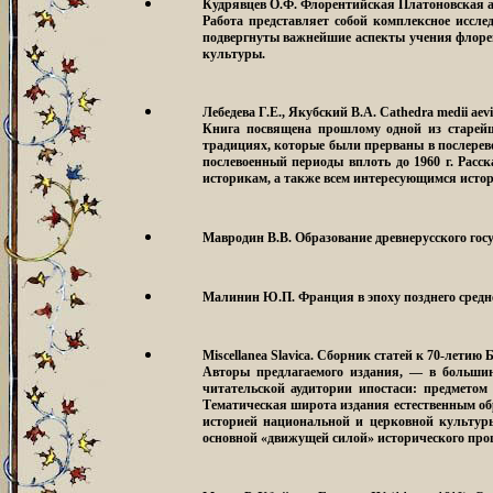
Кудрявцев О.Ф. Флорентийская Платоновская а
Работа представляет собой комплексное иссл
подвергнуты важнейшие аспекты учения флорен
культуры.
Лебедева Г.Е., Якубский В.А. Cathedra medii ae
Книга посвящена прошлому одной из старейши
традициях, которые были прерваны в послерев
послевоенный периоды вплоть до 1960 г. Расс
историкам, а также всем интересующимся истор
Мавродин В.В. Образование древнерусского гос
Малинин Ю.П. Франция в эпоху позднего средн
Miscellanea Slavica. Сборник статей к 70-летию
Авторы предлагаемого издания, — в большин
читательской аудитории ипостаси: предметом
Тематическая широта издания естественным обр
историей национальной и церковной культуры
основной «движущей силой» исторического проц